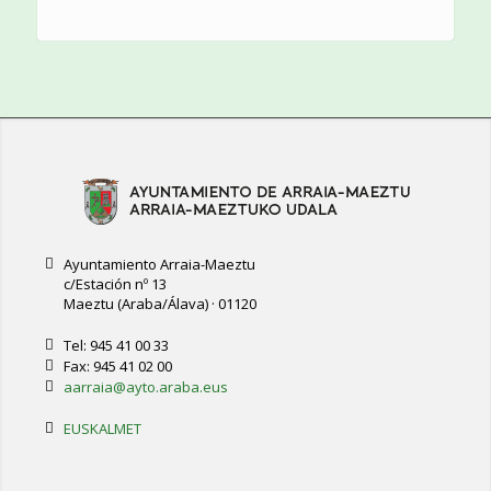
Ayuntamiento Arraia-Maeztu
c/Estación nº 13
Maeztu (Araba/Álava) · 01120
Tel: 945 41 00 33
Fax: 945 41 02 00
aarraia@ayto.araba.eus
EUSKALMET