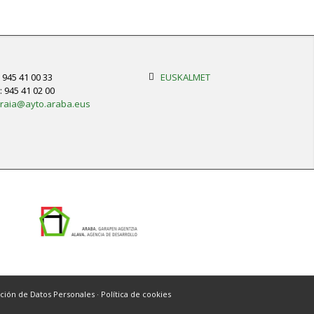
: 945 41 00 33
EUSKALMET
: 945 41 02 00
raia@ayto.araba.eus
cción de Datos Personales
·
Política de cookies