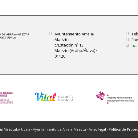
Ayuntamiento Arraia-
Tel
Maeztu
Fax
c/Estación nº 13
aar
Maeztu (Araba/Álava) ·
01120
aia Maeztuko Udala · Ayuntamiento de Arraia-Maeztu ·
Aviso legal
·
Política de Prote